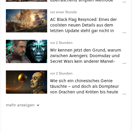
eine tiefe Höhle und hinterließen
Spuren für die Ewigkeit
vor einer Stunde
AC Black Flag Resynced: Eines der
coolsten neuen Details aus dem
letzten Update steht gar nicht in
den Patch Notes
vor 2 Stunden
Wir kennen jetzt den Grund, warum
zwischen Avengers: Doomsday und
Secret Wars kein anderer Marvel-
Film erscheint
vor 2 Stunden
Wie sich ein chinesisches Genie
täuschte – und doch als Dompteur
von Drachen und Kröten bis heute
Recht behält [Best of GameStar]
mehr anzeigen