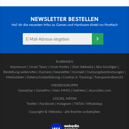
NEWSLETTER BESTELLEN
Hol' dir die neuesten Infos zu Games und Hardware direkt ins Postfach
RUBRIKEN
Impressum
|
Unser Team
|
Unser Kodex
|
Über Webedia
|
Abo kündigen
|
Bestellung widerrufen
|
Karriere
|
Newsletter
|
Kontakt
|
Nutzungsbestimmungen
|
Mediadaten
|
Datenschutzerklärung
|
Cookies & Tracking
|
Transparenzbericht
MEDIENGRUPPE
GameStar
|
GamePro
|
Mein MMO
|
GetHero
|
Jeuxvideo.com
SOCIAL MEDIA
Twitter
|
Facebook
|
Instagram
|
TikTok
|
WhatsApp
Copyright © Webedia - alle Rechte vorbehalten