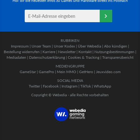
Hol' dir die neuesten Infos zu Games und Hardware direkt ins Postfach
RUBRIKEN
Impressum
|
Unser Team
|
Unser Kodex
|
Über Webedia
|
Abo kündigen
|
Bestellung widerrufen
|
Karriere
|
Newsletter
|
Kontakt
|
Nutzungsbestimmungen
|
Mediadaten
|
Datenschutzerklärung
|
Cookies & Tracking
|
Transparenzbericht
MEDIENGRUPPE
GameStar
|
GamePro
|
Mein MMO
|
GetHero
|
Jeuxvideo.com
SOCIAL MEDIA
Twitter
|
Facebook
|
Instagram
|
TikTok
|
WhatsApp
Copyright © Webedia - alle Rechte vorbehalten