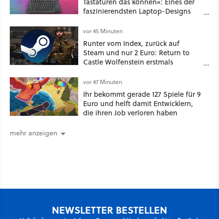
Tastaturen das können«: Eines der
faszinierendsten Laptop-Designs
der 90er geht wieder viral
vor 45 Minuten
Runter vom Index, zurück auf
Steam und nur 2 Euro: Return to
Castle Wolfenstein erstmals
ungeschnitten auf dem deutschen
Markt
vor 47 Minuten
Ihr bekommt gerade 127 Spiele für 9
Euro und helft damit Entwicklern,
die ihren Job verloren haben
mehr anzeigen
NEWSLETTER BESTELLEN