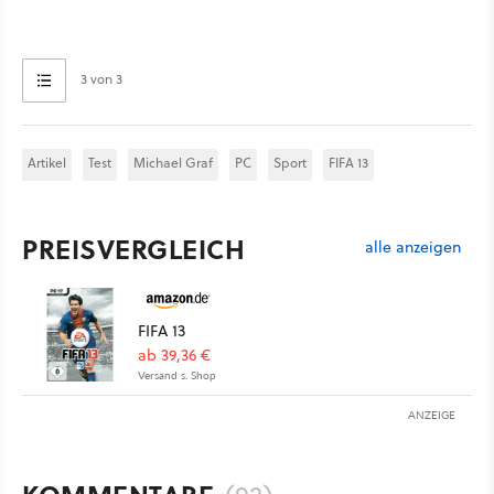
3 von 3
Artikel
Test
Michael Graf
PC
Sport
FIFA 13
PREISVERGLEICH
alle anzeigen
FIFA 13
ab 39,36 €
Versand s. Shop
ANZEIGE