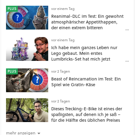
PLUS
vor einem Tag
Reanimal-DLC im Test: Ein gewohnt
atmosphärischer Appetithappen,
der einen extrem bitteren
Nachgeschmack hinterlässt
vor einem Tag
Ich habe mein ganzes Leben nur
Lego gebaut. Mein erstes
Lumibricks-Set hat mich jetzt
nachhaltig beeindruckt: Game
Stack im Test
PLUS
vor 2 Tagen
Beast of Reincarnation im Test: Ein
Spiel wie Gratin-Käse
vor 2 Tagen
Dieses Trecking-E-Bike ist eines der
spaßigsten, auf denen ich je saß –
für die Hälfte des üblichen Preises
mehr anzeigen