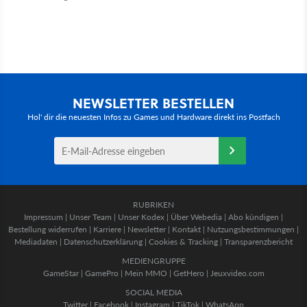
NEWSLETTER BESTELLEN
Hol' dir die neuesten Infos zu Games und Hardware direkt ins Postfach
RUBRIKEN
Impressum
|
Unser Team
|
Unser Kodex
|
Über Webedia
|
Abo kündigen
|
Bestellung widerrufen
|
Karriere
|
Newsletter
|
Kontakt
|
Nutzungsbestimmungen
|
Mediadaten
|
Datenschutzerklärung
|
Cookies & Tracking
|
Transparenzbericht
MEDIENGRUPPE
GameStar
|
GamePro
|
Mein MMO
|
GetHero
|
Jeuxvideo.com
SOCIAL MEDIA
Twitter
|
Facebook
|
Instagram
|
TikTok
|
WhatsApp