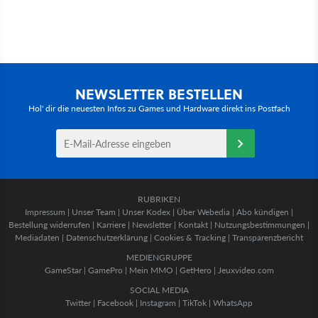
NEWSLETTER BESTELLEN
Hol' dir die neuesten Infos zu Games und Hardware direkt ins Postfach
RUBRIKEN
Impressum
|
Unser Team
|
Unser Kodex
|
Über Webedia
|
Abo kündigen
|
Bestellung widerrufen
|
Karriere
|
Newsletter
|
Kontakt
|
Nutzungsbestimmungen
|
Mediadaten
|
Datenschutzerklärung
|
Cookies & Tracking
|
Transparenzbericht
MEDIENGRUPPE
GameStar
|
GamePro
|
Mein MMO
|
GetHero
|
Jeuxvideo.com
SOCIAL MEDIA
Twitter
|
Facebook
|
Instagram
|
TikTok
|
WhatsApp