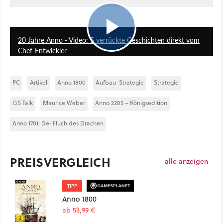
8:50
20 Jahre Anno - Video: 5 verrückte Geschichten direkt vom
Chef-Entwickler
PC
Artikel
Anno 1800
Aufbau-Strategie
Strategie
GS Talk
Maurice Weber
Anno 2205 – Königsedition
Anno 1701: Der Fluch des Drachen
PREISVERGLEICH
alle anzeigen
TIPP
Anno 1800
ab 53,99 €