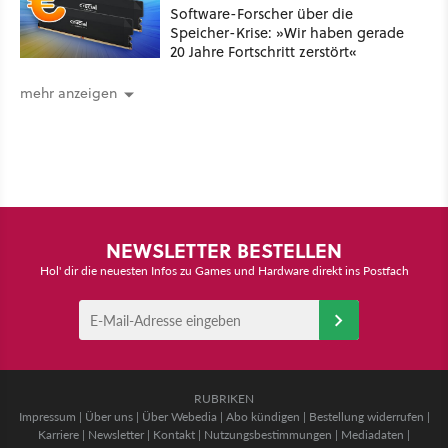
Software-Forscher über die
Speicher-Krise: »Wir haben gerade
20 Jahre Fortschritt zerstört«
mehr anzeigen
NEWSLETTER BESTELLEN
Hol' dir die neuesten Infos zu Games und Hardware direkt ins Postfach
RUBRIKEN
Impressum
|
Über uns
|
Über Webedia
|
Abo kündigen
|
Bestellung widerrufen
|
Karriere
|
Newsletter
|
Kontakt
|
Nutzungsbestimmungen
|
Mediadaten
|