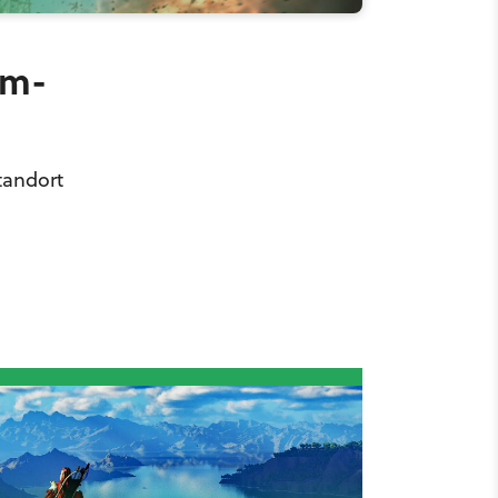
em-
tandort