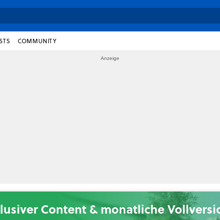
STS
COMMUNITY
lusiver Content & monatliche Vollvers