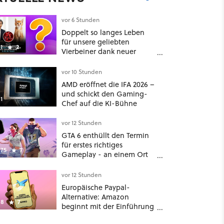
vor 6 Stunden
Doppelt so langes Leben
für unsere geliebten
1
2
Vierbeiner dank neuer
Behandlungsmethode aus
Japan: Der Blick auf über
vor 10 Stunden
1.200 Kommentare zeigt,
AMD eröffnet die IFA 2026 –
dass es nicht so einfach ist
und schickt den Gaming-
1
Chef auf die KI-Bühne
vor 12 Stunden
GTA 6 enthüllt den Termin
für erstes richtiges
75
7
Gameplay - an einem Ort
mit dem niemand
gerechnet hatte
vor 12 Stunden
Europäische Paypal-
Alternative: Amazon
8
7
beginnt mit der Einführung
von Wero