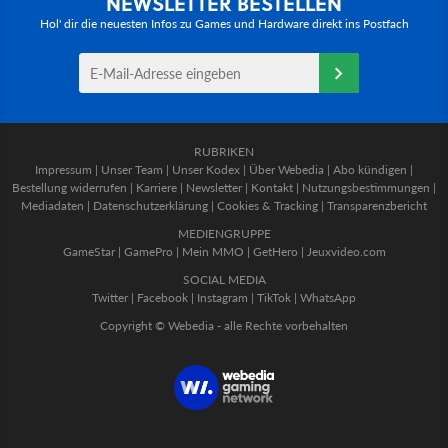
NEWSLETTER BESTELLEN
Hol' dir die neuesten Infos zu Games und Hardware direkt ins Postfach
RUBRIKEN
Impressum
|
Unser Team
|
Unser Kodex
|
Über Webedia
|
Abo kündigen
|
Bestellung widerrufen
|
Karriere
|
Newsletter
|
Kontakt
|
Nutzungsbestimmungen
|
Mediadaten
|
Datenschutzerklärung
|
Cookies & Tracking
|
Transparenzbericht
MEDIENGRUPPE
GameStar
|
GamePro
|
Mein MMO
|
GetHero
|
Jeuxvideo.com
SOCIAL MEDIA
Twitter
|
Facebook
|
Instagram
|
TikTok
|
WhatsApp
Copyright © Webedia - alle Rechte vorbehalten