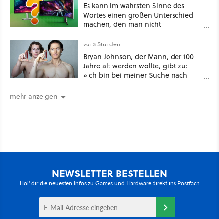
Es kann im wahrsten Sinne des
Wortes einen großen Unterschied
machen, den man nicht
unterschätzen sollte: Mit welchem
Seitenverhältnis seid ihr unterwegs?
vor 3 Stunden
Bryan Johnson, der Mann, der 100
Jahre alt werden wollte, gibt zu:
»Ich bin bei meiner Suche nach
Langlebigkeit zu weit gegangen«
mehr anzeigen
NEWSLETTER BESTELLEN
Hol' dir die neuesten Infos zu Games und Hardware direkt ins Postfach