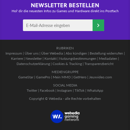
NEWSLETTER BESTELLEN
Hol' dir die neuesten Infos zu Games und Hardware direkt ins Postfach
RUBRIKEN
Impressum
|
Über uns
|
Über Webedia
|
Abo kündigen
|
Bestellung widerrufen
|
Karriere
|
Newsletter
|
Kontakt
|
Nutzungsbestimmungen
|
Mediadaten
|
Datenschutzerklärung
|
Cookies & Tracking
|
Transparenzbericht
MEDIENGRUPPE
GameStar
|
GamePro
|
Mein MMO
|
GetHero
|
Jeuxvideo.com
SOCIAL MEDIA
Twitter
|
Facebook
|
Instagram
|
TikTok
|
WhatsApp
Copyright © Webedia - alle Rechte vorbehalten