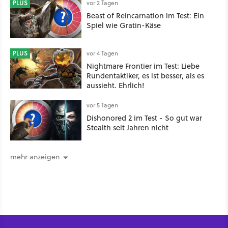
gehört
PLUS
vor 2 Tagen
Beast of Reincarnation im Test: Ein
Spiel wie Gratin-Käse
PLUS
vor 4 Tagen
Nightmare Frontier im Test: Liebe
Rundentaktiker, es ist besser, als es
aussieht. Ehrlich!
vor 5 Tagen
Dishonored 2 im Test - So gut war
Stealth seit Jahren nicht
mehr anzeigen