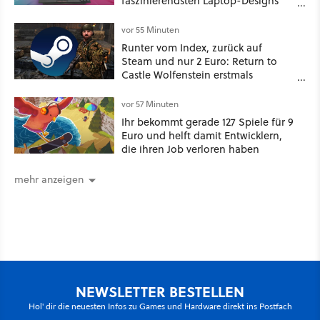
faszinierendsten Laptop-Designs
der 90er geht wieder viral
vor 55 Minuten
Runter vom Index, zurück auf
Steam und nur 2 Euro: Return to
Castle Wolfenstein erstmals
ungeschnitten auf dem deutschen
Markt
vor 57 Minuten
Ihr bekommt gerade 127 Spiele für 9
Euro und helft damit Entwicklern,
die ihren Job verloren haben
mehr anzeigen
NEWSLETTER BESTELLEN
Hol' dir die neuesten Infos zu Games und Hardware direkt ins Postfach