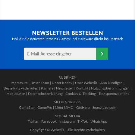
NEWSLETTER BESTELLEN
Hol' dir die neuesten Infos zu Games und Hardware direkt ins Postfach
RUBRIKEN
Impressum
|
Unser Team
|
Unser Kodex
|
Über Webedia
|
Abo kündigen
|
Bestellung widerrufen
|
Karriere
|
Newsletter
|
Kontakt
|
Nutzungsbestimmungen
|
Mediadaten
|
Datenschutzerklärung
|
Cookies & Tracking
|
Transparenzbericht
MEDIENGRUPPE
GameStar
|
GamePro
|
Mein MMO
|
GetHero
|
Jeuxvideo.com
SOCIAL MEDIA
Twitter
|
Facebook
|
Instagram
|
TikTok
|
WhatsApp
Copyright © Webedia - alle Rechte vorbehalten