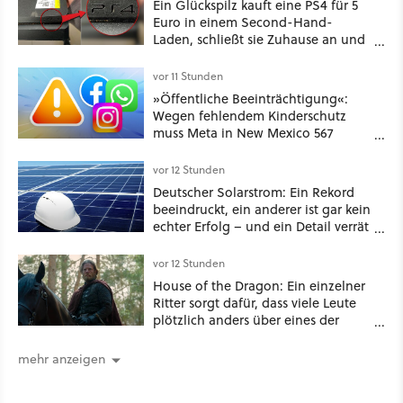
Ein Glückspilz kauft eine PS4 für 5
Euro in einem Second-Hand-
Laden, schließt sie Zuhause an und
schon hat er seine erste
funktionierende PlayStation [Best of
vor 11 Stunden
GameStar]
»Öffentliche Beeinträchtigung«:
Wegen fehlendem Kinderschutz
muss Meta in New Mexico 567
Millionen US-Dollar zahlen
vor 12 Stunden
Deutscher Solarstrom: Ein Rekord
beeindruckt, ein anderer ist gar kein
echter Erfolg – und ein Detail verrät
mehr über die Energiewende als
jede Zahl
vor 12 Stunden
House of the Dragon: Ein einzelner
Ritter sorgt dafür, dass viele Leute
plötzlich anders über eines der
umstrittensten Häuser von Game of
Thrones denken
mehr anzeigen