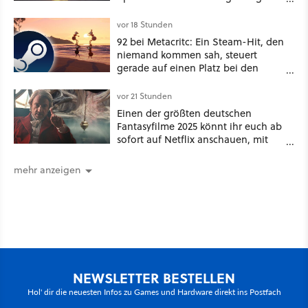
ein schattiges Sommer-Spektakel
vor 18 Stunden
92 bei Metacritc: Ein Steam-Hit, den
niemand kommen sah, steuert
gerade auf einen Platz bei den
Game Awards zu
vor 21 Stunden
Einen der größten deutschen
Fantasyfilme 2025 könnt ihr euch ab
sofort auf Netflix anschauen, mit
dabei: ein Star aus Der Hobbit
mehr anzeigen
NEWSLETTER BESTELLEN
Hol' dir die neuesten Infos zu Games und Hardware direkt ins Postfach