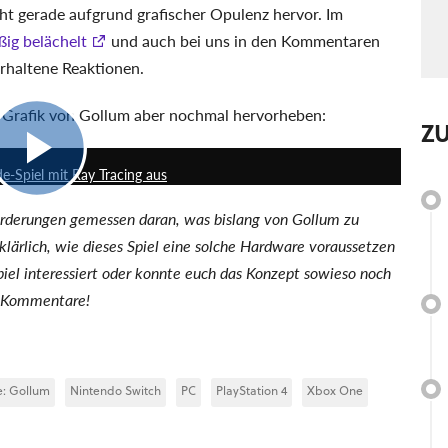
icht gerade aufgrund grafischer Opulenz hervor. Im
ßig belächelt
und auch bei uns in den Kommentaren
erhaltene Reaktionen.
die Grafik von Gollum aber nochmal hervorheben:
Z
1:17
-Spiel mit Ray Tracing aus
orderungen gemessen daran, was bislang von Gollum zu
rklärlich, wie dieses Spiel eine solche Hardware voraussetzen
iel interessiert oder konnte euch das Konzept sowieso noch
e Kommentare!
e: Gollum
Nintendo Switch
PC
PlayStation 4
Xbox One