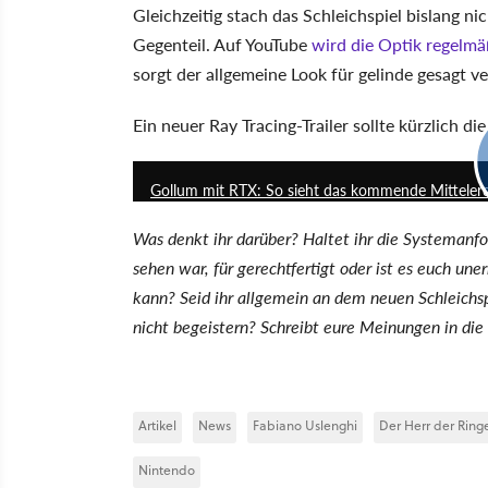
Gleichzeitig stach das Schleichspiel bislang n
Gegenteil. Auf YouTube
wird die Optik regelmä
sorgt der allgemeine Look für gelinde gesagt v
Ein neuer Ray Tracing-Trailer sollte kürzlich 
Gollum mit RTX: So sieht das kommende Mittelerde
Was denkt ihr darüber? Haltet ihr die Systemanf
sehen war, für gerechtfertigt oder ist es euch une
kann? Seid ihr allgemein an dem neuen Schleichsp
nicht begeistern? Schreibt eure Meinungen in di
Artikel
News
Fabiano Uslenghi
Der Herr der Ring
Nintendo