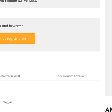
nen Kommentar verfasst.
 und bewerten.
nlos registrieren
Älteste
zuerst
Top
Kommentare
A