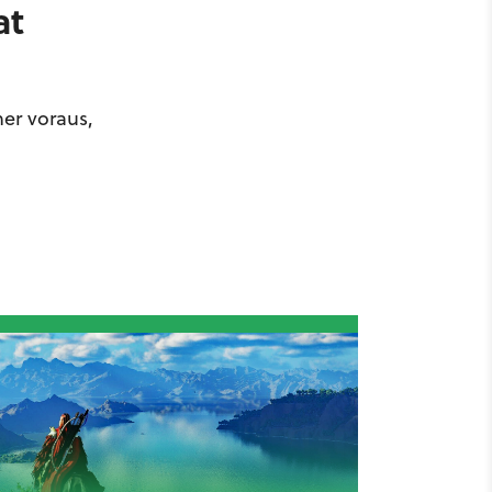
at
er voraus,