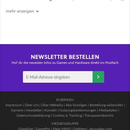
hätte vorher nie von der Marke
gehört
mehr anzeigen
NEWSLETTER BESTELLEN
Hol' dir die neuesten Infos zu Games und Hardware direkt ins Postfach
RUBRIKEN
Impressum
|
Über uns
|
Über Webedia
|
Abo kündigen
|
Bestellung widerrufen
|
Karriere
|
Newsletter
|
Kontakt
|
Nutzungsbestimmungen
|
Mediadaten
|
Datenschutzerklärung
|
Cookies & Tracking
|
Transparenzbericht
MEDIENGRUPPE
GameStar
|
GamePro
|
Mein MMO
|
GetHero
|
Jeuxvideo.com