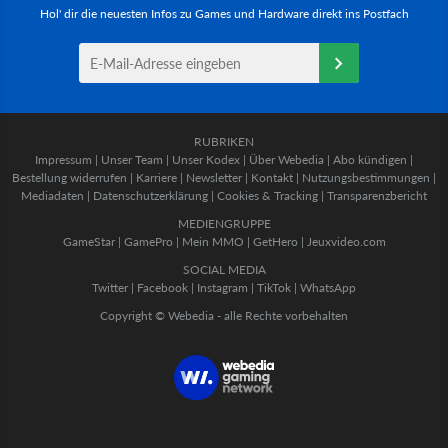
Hol' dir die neuesten Infos zu Games und Hardware direkt ins Postfach
RUBRIKEN
Impressum
|
Unser Team
|
Unser Kodex
|
Über Webedia
|
Abo kündigen
|
Bestellung widerrufen
|
Karriere
|
Newsletter
|
Kontakt
|
Nutzungsbestimmungen
|
Mediadaten
|
Datenschutzerklärung
|
Cookies & Tracking
|
Transparenzbericht
MEDIENGRUPPE
GameStar
|
GamePro
|
Mein MMO
|
GetHero
|
Jeuxvideo.com
SOCIAL MEDIA
Twitter
|
Facebook
|
Instagram
|
TikTok
|
WhatsApp
Copyright © Webedia - alle Rechte vorbehalten