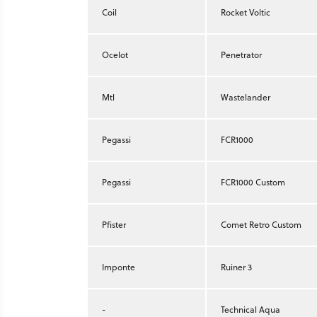
Coil
Rocket Voltic
Ocelot
Penetrator
Mtl
Wastelander
Pegassi
FCR1000
Pegassi
FCR1000 Custom
Pfister
Comet Retro Custom
Imponte
Ruiner 3
-
Technical Aqua