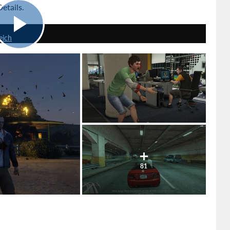
etails.
4:11
eich
81