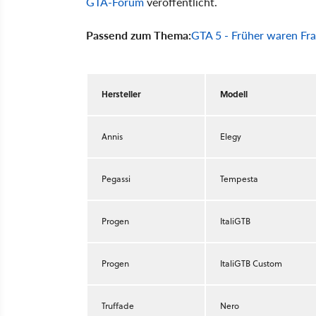
GTA-Forum
veröffentlicht.
Passend zum Thema:
GTA 5 - Früher waren Fra
Hersteller
Modell
Annis
Elegy
Pegassi
Tempesta
Progen
ItaliGTB
Progen
ItaliGTB Custom
Truffade
Nero