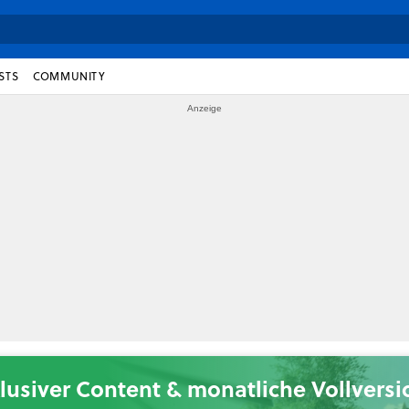
STS
COMMUNITY
lusiver Content & monatliche Vollvers