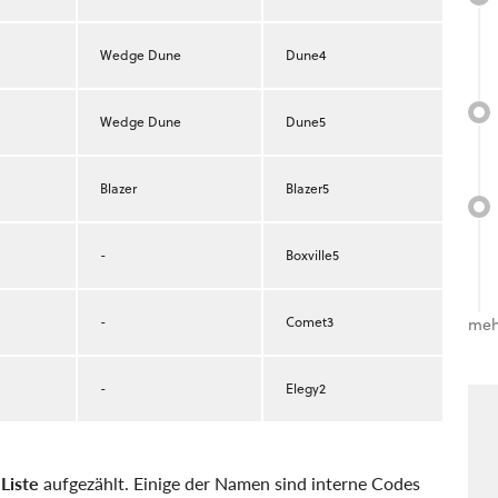
Wedge Dune
Dune4
Wedge Dune
Dune5
Blazer
Blazer5
-
Boxville5
-
Comet3
meh
-
Elegy2
r
Liste
aufgezählt. Einige der Namen sind interne Codes