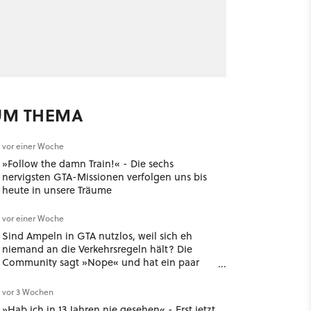
UM THEMA
vor einer Woche
»Follow the damn Train!« - Die sechs
nervigsten GTA-Missionen verfolgen uns bis
heute in unsere Träume
vor einer Woche
Sind Ampeln in GTA nutzlos, weil sich eh
niemand an die Verkehrsregeln hält? Die
Community sagt »Nope« und hat ein paar
gute Argumente
vor 3 Wochen
»Hab ich in 13 Jahren nie gesehen« - Erst jetzt