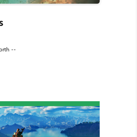
s
orth --