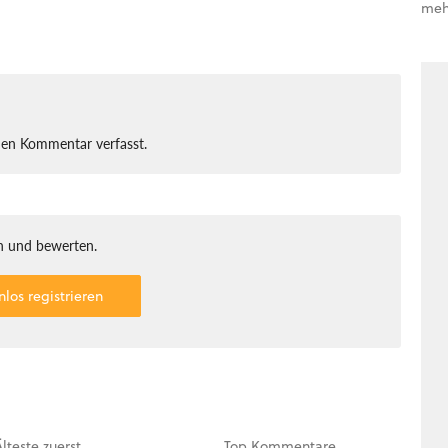
meh
nen Kommentar verfasst.
 und bewerten.
nlos registrieren
Älteste
zuerst
Top
Kommentare