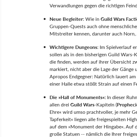
Verwandlungen gegen die richtigen Feind
Neue Begleiter
: Wie in
Guild Wars Fact
Gruppen-Quests auch ohne menschliche H
Mitstreiter kennen, darunter auch Norn, 
Wichtigere Dungeons
: Im Spielverlauf 
sollen als in den bisherigen Guild Wars-
die finden, werden auf ihrer Übersicht z
markiert, nicht aber die Lage der Gänge
Apropos Endgegner: Natürlich lauert am
einer Halle etwa stößt Strain auf einen 
Die »Hall of Monuments«:
In dieser Ruhm
allen drei
Guild Wars
-Kapiteln (
Propheci
Ehre« wird umso prachtvoller, je mehr 
Tapferkeit« liegen alle freigespielten H
auf dem »Monument der Hingabe«. Auf 
große Statuen -- nämlich die Ihrer freig