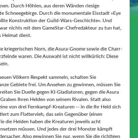
nen. Durch Höhlen, aus deren Wänden riesige
ete Schneegebirge. Durch die monumentale Eisstadt »Eye
größte Konstruktion der Guild-Wars-Geschichte«. Und
zwar nichts mit dem GameStar-Chefredakteur zu tun hat,
 Heimat dient.
die kriegerischen Norn, die Asura-Gnome sowie die Charr-
rzfeinde waren. Die Auswahl ist nicht willkürlich: Diese
sein.
neuen Völkern Respekt sammeln, schalten Sie
nze Gebiete frei. Um Ansehen zu gewinnen, müssen Sie
reiten Sie Duelle gegen KI-Gladiatoren, gegen die Asura
 Graben Ihren Helden von seinem Rivalen. Statt also
eine von drei Fernkampf-Kreaturen -- in die Ihr Held sich
iert zum Flattervieh, das sein Gegenüber (einen
ie die Helden haben die Kreaturen jeweils acht
 einsetzen müssen. Und jedes der drei Monster kämpft
ersacher. Also gewinnen Sie nur, wenn Sie die richtigen