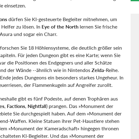
e einsetzen.
ions
dürfen Sie KI-gesteuerte Begleiter mitnehmen, um
elfer zu lösen. In
Eye of the North
lernen Sie frische
Asura und sogar ein Charr.
erforschen Sie 18 Höhlensysteme, die deutlich größer sein
Kapiteln. Für jeden Dungeon gibt es eine Karte; wenn Sie
war die Positionen des Endgegners und aller Schätze
 und der Wände --ähnlich wie in Nintendos
Zelda
-Reihe.
 Ende jedes Dungeons ein besonders starkes Ungeheur. In
Feuerriesen, der Flammenkugeln auf Angreifer zurollt.
eshalle gibt es fünf Podeste, auf denen Trophären aus
es
,
Factions
,
Nightfall
) prangen. Das »Monument der
Gebiete Sie durchgespielt haben. Auf dem »Monument der
ighend-Waffen. Kleine Statuen ihrer Pet-Haustiere stehen
dem »Monument der Kameradschaft« hingegen thronen
eschalteten KI-Begleiter. Und das »Monument der