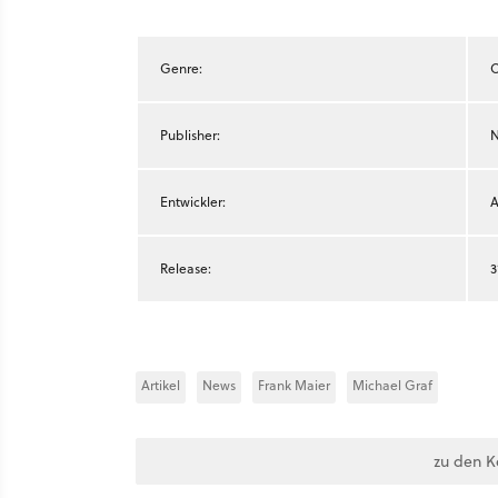
Genre:
O
Publisher:
N
Entwickler:
A
Release:
3
Artikel
News
Frank Maier
Michael Graf
zu den 