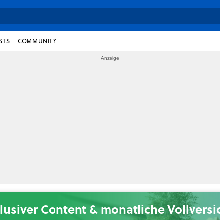
STS
COMMUNITY
lusiver Content & monatliche Vollvers