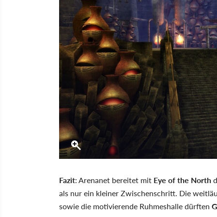
Fazit
: Arenanet bereitet mit
Eye of the North
d
als nur ein kleiner Zwischenschritt. Die weitl
sowie die motivierende Ruhmeshalle dürften
G