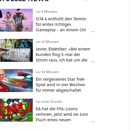
vor 4 Minuten
GTA 6 enthüllt den Termin
für erstes richtiges
Gameplay - an einem Ort
mit dem niemand
gerechnet hatte
vor 10 Minuten
Javier, Elektriker: »Bei einem
Kunden flog 5-mal der
Strom raus, ich bat um die
Rechnung und entdeckte,
dass er je nach Uhrzeit eine
vor 33 Minuten
unterschiedliche
Ein vergessenes Star Trek-
vertragliche Leistung hatte«
Spiel wird in vier Wochen
1
für immer abgeschaltet
vor einer Stunde
EA hat die Fifa-Lizenz
verloren, jetzt wird sie zum
5
1
Fluch eines neuen
Entwicklers: 85% der