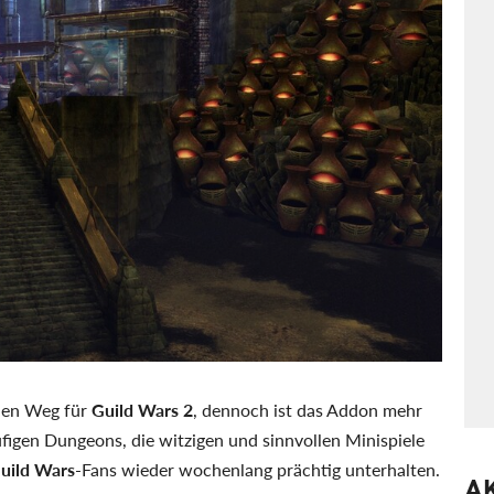
en Weg für
Guild Wars 2
, dennoch ist das Addon mehr
äufigen Dungeons, die witzigen und sinnvollen Minispiele
uild Wars
-Fans wieder wochenlang prächtig unterhalten.
A