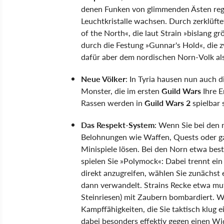
denen Funken von glimmenden Ästen reg
Leuchtkristalle wachsen. Durch zerklüft
of the North«, die laut Strain »bislang 
durch die Festung »Gunnar's Hold«, die 
dafür aber dem nordischen Norn-Volk als
Neue Völker
: In Tyria hausen nun auch 
Monster, die im ersten
Guild Wars
Ihre E
Rassen werden in
Guild Wars 2
spielbar 
Das Respekt-System
: Wenn Sie bei den 
Belohnungen wie Waffen, Quests oder ga
Minispiele lösen. Bei den Norn etwa best
spielen Sie »Polymock«: Dabei trennt ein
direkt anzugreifen, wählen Sie zunächst 
dann verwandelt. Strains Recke etwa mut
Steinriesen) mit Zaubern bombardiert. W
Kampffähigkeiten, die Sie taktisch klug
dabei besonders effektiv gegen einen Wid