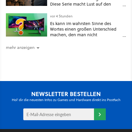
Diese Serie macht Lust auf den
kommenden Call-of-Duty-Film
vor 4 Stunden
Es kann im wahrsten Sinne des
Wortes einen großen Unterschied
machen, den man nicht
unterschätzen sollte: Mit welchem
Seitenverhältnis seid ihr unterwegs?
mehr anzeigen
NEWSLETTER BESTELLEN
Hol' dir die neuesten Infos zu Games und Hardware direkt ins Postfach