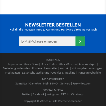
NEWSLETTER BESTELLEN
Hol' dir die neuesten Infos zu Games und Hardware direkt ins Postfach
RUBRIKEN
Impressum
|
Unser Team
|
Unser Kodex
|
Über Webedia
|
Abo kündigen
|
Bestellung widerrufen
|
Karriere
|
Newsletter
|
Kontakt
|
Nutzungsbestimmungen
|
Mediadaten
|
Datenschutzerklärung
|
Cookies & Tracking
|
Transparenzbericht
MEDIENGRUPPE
GameStar
|
GamePro
|
Mein MMO
|
GetHero
|
Jeuxvideo.com
SOCIAL MEDIA
Twitter
|
Facebook
|
Instagram
|
TikTok
|
WhatsApp
Copyright © Webedia - alle Rechte vorbehalten