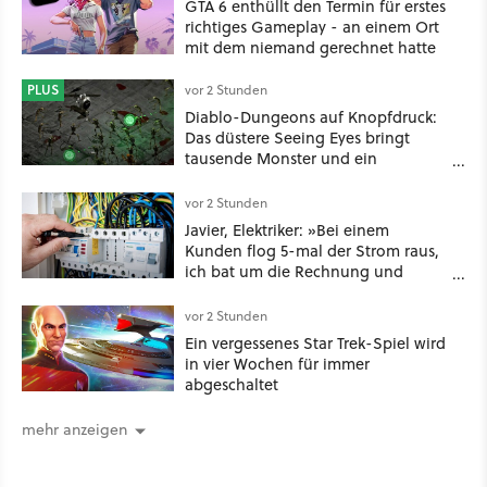
GTA 6 enthüllt den Termin für erstes
richtiges Gameplay - an einem Ort
mit dem niemand gerechnet hatte
PLUS
vor 2 Stunden
Diablo-Dungeons auf Knopfdruck:
Das düstere Seeing Eyes bringt
tausende Monster und ein
mächtiges Tool, das sogar D&D-
Spieler feuern
vor 2 Stunden
Javier, Elektriker: »Bei einem
Kunden flog 5-mal der Strom raus,
ich bat um die Rechnung und
entdeckte, dass er je nach Uhrzeit
eine unterschiedliche vertragliche
vor 2 Stunden
Leistung hatte«
Ein vergessenes Star Trek-Spiel wird
in vier Wochen für immer
abgeschaltet
mehr anzeigen