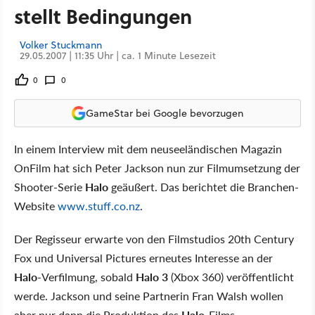
stellt Bedingungen
Volker Stuckmann
29.05.2007 | 11:35 Uhr | ca. 1 Minute Lesezeit
0
0
GameStar bei Google bevorzugen
In einem Interview mit dem neuseeländischen Magazin
OnFilm hat sich Peter Jackson nun zur Filmumsetzung der
Shooter-Serie
Halo
geäußert. Das berichtet die Branchen-
Website
www.stuff.co.nz
.
Der Regisseur erwarte von den Filmstudios 20th Century
Fox und Universal Pictures erneutes Interesse an der
Halo
-Verfilmung, sobald
Halo 3
(Xbox 360) veröffentlicht
werde. Jackson und seine Partnerin Fran Walsh wollen
aber nur dann die Produktion des
Halo
-Films