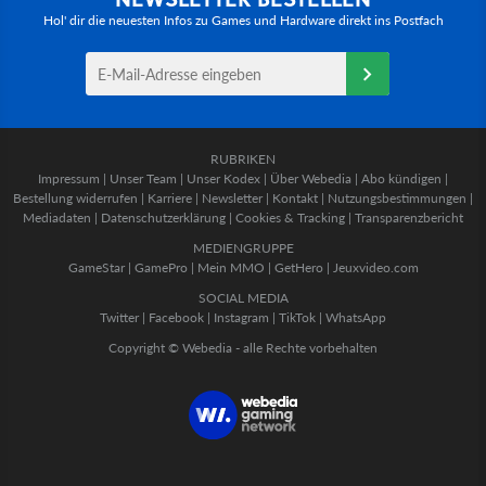
Hol' dir die neuesten Infos zu Games und Hardware direkt ins Postfach
RUBRIKEN
Impressum
|
Unser Team
|
Unser Kodex
|
Über Webedia
|
Abo kündigen
|
Bestellung widerrufen
|
Karriere
|
Newsletter
|
Kontakt
|
Nutzungsbestimmungen
|
Mediadaten
|
Datenschutzerklärung
|
Cookies & Tracking
|
Transparenzbericht
MEDIENGRUPPE
GameStar
|
GamePro
|
Mein MMO
|
GetHero
|
Jeuxvideo.com
SOCIAL MEDIA
Twitter
|
Facebook
|
Instagram
|
TikTok
|
WhatsApp
Copyright © Webedia - alle Rechte vorbehalten