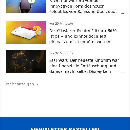
Nicht nur wir sind von der
innovativen Form des neuen
Foldables von Samsung überzeugt
– das Handy stellt gerade auch
neue Vorbesteller-Rekorde auf
vor 29 Minuten
Der Glasfaser-Router Fritzbox 5630
ist da – und könnte doch erst
einmal zum Ladenhüter werden
vor 32 Minuten
Star Wars: Der neueste Kinofilm war
eine finanzielle Enttäuschung und
daraus macht selbst Disney kein
Geheimnis
mehr anzeigen
NEWSLETTER BESTELLEN