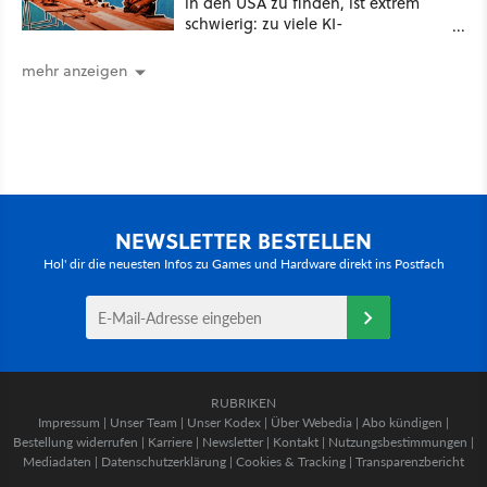
in den USA zu finden, ist extrem
schwierig: zu viele KI-
Rechenzentren
mehr anzeigen
NEWSLETTER BESTELLEN
Hol' dir die neuesten Infos zu Games und Hardware direkt ins Postfach
RUBRIKEN
Impressum
|
Unser Team
|
Unser Kodex
|
Über Webedia
|
Abo kündigen
|
Bestellung widerrufen
|
Karriere
|
Newsletter
|
Kontakt
|
Nutzungsbestimmungen
|
Mediadaten
|
Datenschutzerklärung
|
Cookies & Tracking
|
Transparenzbericht