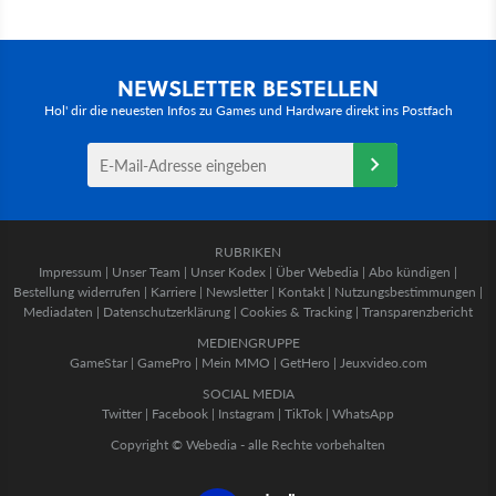
NEWSLETTER BESTELLEN
Hol' dir die neuesten Infos zu Games und Hardware direkt ins Postfach
RUBRIKEN
Impressum
|
Unser Team
|
Unser Kodex
|
Über Webedia
|
Abo kündigen
|
Bestellung widerrufen
|
Karriere
|
Newsletter
|
Kontakt
|
Nutzungsbestimmungen
|
Mediadaten
|
Datenschutzerklärung
|
Cookies & Tracking
|
Transparenzbericht
MEDIENGRUPPE
GameStar
|
GamePro
|
Mein MMO
|
GetHero
|
Jeuxvideo.com
SOCIAL MEDIA
Twitter
|
Facebook
|
Instagram
|
TikTok
|
WhatsApp
Copyright © Webedia - alle Rechte vorbehalten