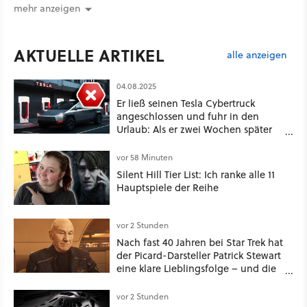
mehr anzeigen
AKTUELLE ARTIKEL
alle anzeigen
04.08.2025
Er ließ seinen Tesla Cybertruck
angeschlossen und fuhr in den
Urlaub: Als er zwei Wochen später
zurückkam, sprang der Truck nicht
mehr an
vor 58 Minuten
Silent Hill Tier List: Ich ranke alle 11
Hauptspiele der Reihe
vor 2 Stunden
Nach fast 40 Jahren bei Star Trek hat
der Picard-Darsteller Patrick Stewart
eine klare Lieblingsfolge – und die
ist Familiensache
vor 2 Stunden