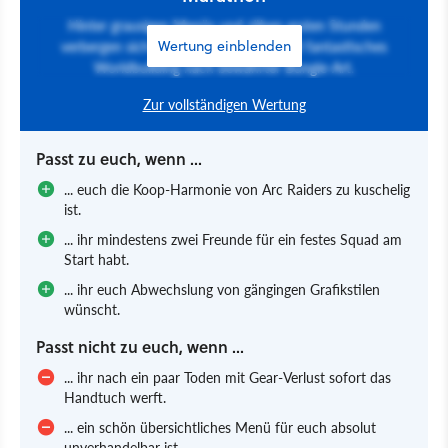
Hinter grausigen Menüs und zähen ersten Stunden
verbergen sich grandioses Gunplay und fantastisches
Wertung einblenden
Worldbuilding nach bewährter Bungie-Art.
Zur vollständigen Wertung
Passt zu euch, wenn ...
... euch die Koop-Harmonie von Arc Raiders zu kuschelig
ist.
... ihr mindestens zwei Freunde für ein festes Squad am
Start habt.
... ihr euch Abwechslung von gängingen Grafikstilen
wünscht.
Passt nicht zu euch, wenn ...
... ihr nach ein paar Toden mit Gear-Verlust sofort das
Handtuch werft.
... ein schön übersichtliches Menü für euch absolut
unverhandelbar ist.