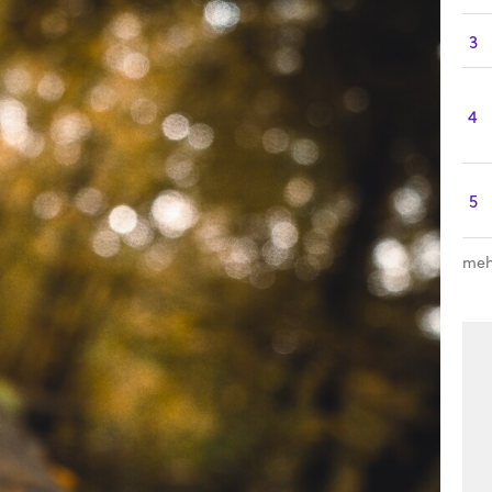
3
4
5
meh