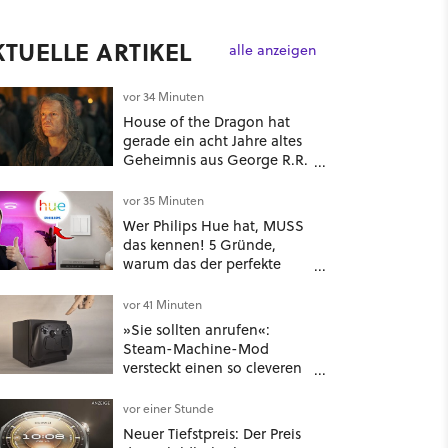
KTUELLE ARTIKEL
alle anzeigen
vor 34 Minuten
House of the Dragon hat
gerade ein acht Jahre altes
Geheimnis aus George R.R.
Martins Büchern aufgelöst
vor 35 Minuten
Wer Philips Hue hat, MUSS
das kennen! 5 Gründe,
warum das der perfekte
Lichtschalter für smarte
Lampen & Leuchten ist
vor 41 Minuten
»Sie sollten anrufen«:
Steam-Machine-Mod
versteckt einen so cleveren
Clou, dass die Community
sich fragt, wieso Valve das
vor einer Stunde
nicht gleich so macht
Neuer Tiefstpreis: Der Preis