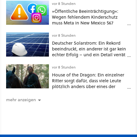
funktionierende PlayStation [Best of
vor 8 Stunden
GameStar]
»Öffentliche Beeinträchtigung«:
Wegen fehlendem Kinderschutz
muss Meta in New Mexico 567
Millionen US-Dollar zahlen
vor 8 Stunden
Deutscher Solarstrom: Ein Rekord
beeindruckt, ein anderer ist gar kein
echter Erfolg – und ein Detail verrät
mehr über die Energiewende als
jede Zahl
vor 8 Stunden
House of the Dragon: Ein einzelner
Ritter sorgt dafür, dass viele Leute
plötzlich anders über eines der
umstrittensten Häuser von Game of
Thrones denken
mehr anzeigen