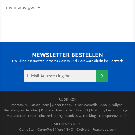
mehr anzeigen
NEWSLETTER BESTELLEN
Hol' dir die neuesten Infos zu Games und Hardware direkt ins Postfach
RUBRIKEN
Impressum
|
Unser Team
|
Unser Kodex
|
Über Webedia
|
Abo kündigen
|
Bestellung widerrufen
|
Karriere
|
Newsletter
|
Kontakt
|
Nutzungsbestimmungen
|
Mediadaten
|
Datenschutzerklärung
|
Cookies & Tracking
|
Transparenzbericht
MEDIENGRUPPE
GameStar
|
GamePro
|
Mein MMO
|
GetHero
|
Jeuxvideo.com