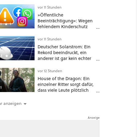
schließt sie Zuhause an und
schon hat er seine erste
vor 11 Stunden
funktionierende PlayStation
»Öffentliche
[Best of GameStar]
Beeinträchtigung«: Wegen
1
1
fehlendem Kinderschutz
muss Meta in New Mexico
567 Millionen US-Dollar
vor 11 Stunden
zahlen
Deutscher Solarstrom: Ein
Rekord beeindruckt, ein
3
2
anderer ist gar kein echter
Erfolg – und ein Detail
verrät mehr über die
vor 12 Stunden
Energiewende als jede Zahl
House of the Dragon: Ein
einzelner Ritter sorgt dafür,
1
dass viele Leute plötzlich
anders über eines der
umstrittensten Häuser von
r anzeigen
Game of Thrones denken