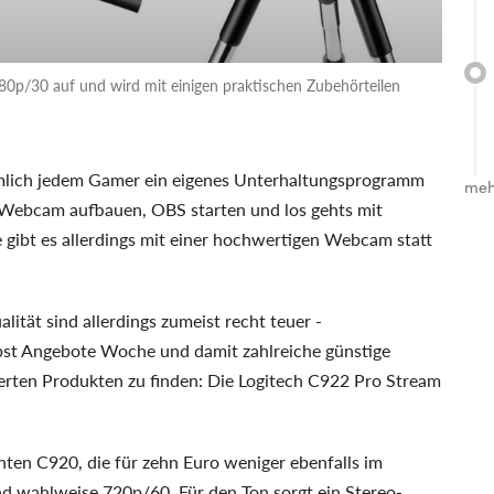
p/30 auf und wird mit einigen praktischen Zubehörteilen
mlich jedem Gamer ein eigenes Unterhaltungsprogramm
meh
 - Webcam aufbauen, OBS starten und los gehts mit
gibt es allerdings mit einer hochwertigen Webcam statt
ität sind allerdings zumeist recht teuer -
bst Angebote Woche und damit zahlreiche günstige
erten Produkten zu finden: Die Logitech C922 Pro Stream
ten C920, die für zehn Euro weniger ebenfalls im
d wahlweise 720p/60. Für den Ton sorgt ein Stereo-