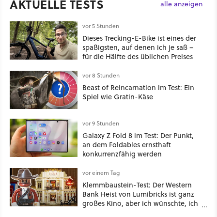
AKTUELLE TESTS
alle anzeigen
vor 5 Stunden
Dieses Trecking-E-Bike ist eines der
spaßigsten, auf denen ich je saß –
für die Hälfte des üblichen Preises
vor 8 Stunden
Beast of Reincarnation im Test: Ein
Spiel wie Gratin-Käse
vor 9 Stunden
Galaxy Z Fold 8 im Test: Der Punkt,
an dem Foldables ernsthaft
konkurrenzfähig werden
vor einem Tag
Klemmbaustein-Test: Der Western
Bank Heist von Lumibricks ist ganz
großes Kino, aber ich wünschte, ich
hätte vorher nie von der Marke