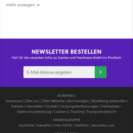
gehört
mehr anzeigen
NEWSLETTER BESTELLEN
Hol' dir die neuesten Infos zu Games und Hardware direkt ins Postfach
RUBRIKEN
Impressum
|
Über uns
|
Über Webedia
|
Abo kündigen
|
Bestellung widerrufen
|
Karriere
|
Newsletter
|
Kontakt
|
Nutzungsbestimmungen
|
Mediadaten
|
Datenschutzerklärung
|
Cookies & Tracking
|
Transparenzbericht
MEDIENGRUPPE
GameStar
|
GamePro
|
Mein MMO
|
GetHero
|
Jeuxvideo.com