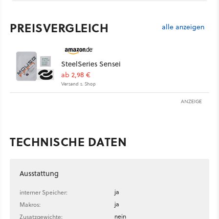
PREISVERGLEICH
alle anzeigen
SteelSeries Sensei
ab 2,98 €
Versand s. Shop
ANZEIGE
TECHNISCHE DATEN
Ausstattung
ja
interner Speicher:
ja
Makros:
nein
Zusatzgewichte: