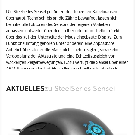
Die Steelseries Sensei gehört zu den teuersten Kabelmäusen
überhaupt. Technisch bis an die Zähne bewaffnet lassen sich
beinahe alle Faktoren des Sensors den eigenen Vorlieben
anpassen, entweder über den Treiber oder ohne Treiber direkt
über das auf der Unterseite der Maus eingebaute Display. Zum
Funktionsumfang gehören unter anderem eine anpassbare
Anhebehöhe, ab der die Maus nicht mehr reagiert, sowie eine
Verdopplung der Abtastrate und eine Echtzeitausgleich von
wackeligen Zeigerbewegungen. Dazu verfügt die Sensei über einen
ARM-Prozessor, der laut Hersteller so schnell rechnet wie ein
Pentium-Prozessor von 1994. Der interne Speicher fasst bis zu
fünf Profile, das Firmenlogo sowie das Mausrad sind beleuchtet.
AKTUELLES
zu SteelSeries Sensei
Produkt
Mäuse
Hardware
SteelSeries