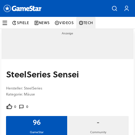
SPIELE
NEWS
VIDEOS
TECH
SteelSeries Sensei
Hersteller: SteelSeries
Kategorie: Mäuse
0
0
96
-
GameStar
Community