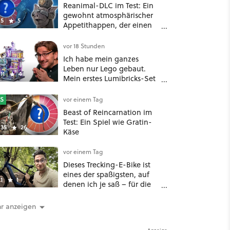
Reanimal-DLC im Test: Ein
gewohnt atmosphärischer
5
5
Appetithappen, der einen
extrem bitteren
Nachgeschmack hinterlässt
vor 18 Stunden
Ich habe mein ganzes
Leben nur Lego gebaut.
11
4
Mein erstes Lumibricks-Set
hat mich jetzt nachhaltig
beeindruckt: Game Stack
S
vor einem Tag
im Test
Beast of Reincarnation im
Test: Ein Spiel wie Gratin-
35
26
Käse
vor einem Tag
Dieses Trecking-E-Bike ist
eines der spaßigsten, auf
1
1
denen ich je saß – für die
Hälfte des üblichen Preises
r anzeigen