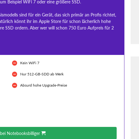
um Beispiel WiFi 7 oder eine größere SSD.
modells sind für ein Gerät, das sich primär an Profis richtet,
türlich könnt ihr im Apple Store für schon lächerlich hohe
ere SSD ordern. Aber wer will schon 750 Euro Aufpreis für 2
Kein WiFi 7
Nur 512-GB-SDD ab Werk
Absurd hohe Upgrade-Preise
bei Notebooksbilliger