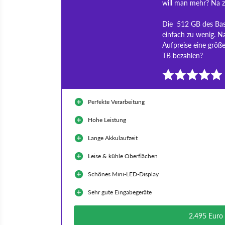
will man mehr? Na z
Die 512 GB des Basis
einfach zu wenig. Na
Aufpreise eine größ
TB bezahlen?
Perfekte Verarbeitung
Hohe Leistung
Lange Akkulaufzeit
Leise & kühle Oberflächen
Schönes Mini-LED-Display
Sehr gute Eingabegeräte
2.495 Euro 