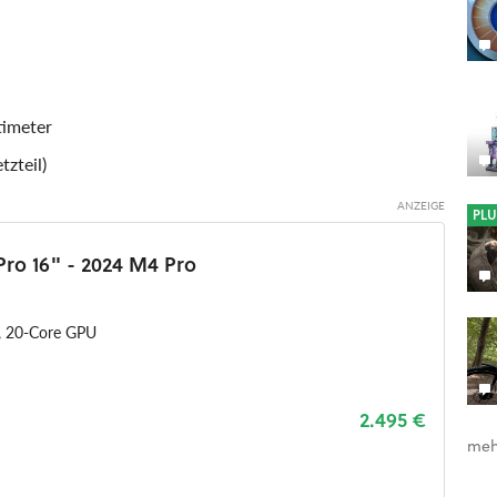
timeter
tzteil)
PLU
ro 16" - 2024 M4 Pro
, 20-Core GPU
2.495 €
meh