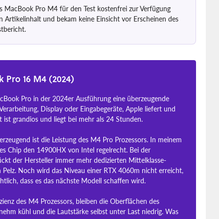
as MacBook Pro M4 für den Test kostenfrei zur Verfügung
en Artikelinhalt und bekam keine Einsicht vor Erscheinen des
tbericht.
 Pro 16 M4 (2024)
acBook Pro in der 2024er Ausführung eine überzeugende
 Verarbeitung, Display oder Eingabegeräte, Apple liefert und
t ist grandios und liegt bei mehr als 24 Stunden.
berzeugend ist die Leistung des M4 Pro Prozessors. In meinem
les Chip den 14900HX von Intel regelrecht. Bei der
rückt der Hersteller immer mehr dedizierten Mittelklasse-
n Pelz. Noch wird das Niveau einer RTX 4060m nicht erreicht,
chtlich, dass es das nächste Modell schaffen wird.
zienz des M4 Prozessors, bleiben die Oberflächen des
hm kühl und die Lautstärke selbst unter Last niedrig. Was