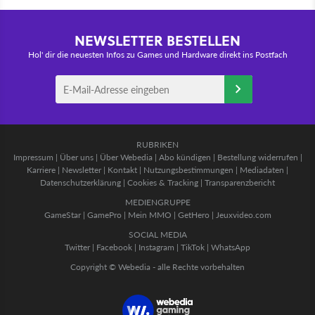
NEWSLETTER BESTELLEN
Hol' dir die neuesten Infos zu Games und Hardware direkt ins Postfach
RUBRIKEN
Impressum
|
Über uns
|
Über Webedia
|
Abo kündigen
|
Bestellung widerrufen
|
Karriere
|
Newsletter
|
Kontakt
|
Nutzungsbestimmungen
|
Mediadaten
|
Datenschutzerklärung
|
Cookies & Tracking
|
Transparenzbericht
MEDIENGRUPPE
GameStar
|
GamePro
|
Mein MMO
|
GetHero
|
Jeuxvideo.com
SOCIAL MEDIA
Twitter
|
Facebook
|
Instagram
|
TikTok
|
WhatsApp
Copyright © Webedia - alle Rechte vorbehalten