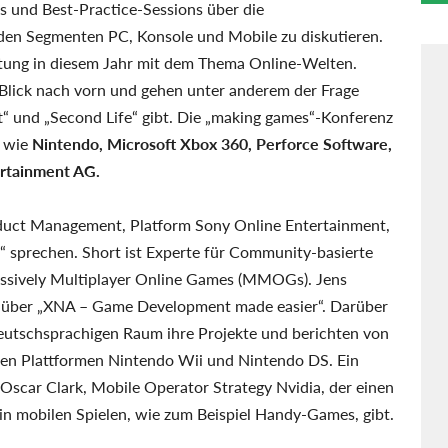
 und Best-Practice-Sessions über die
 den Segmenten PC, Konsole und Mobile zu diskutieren.
ltung in diesem Jahr mit dem Thema Online-Welten.
lick nach vorn und gehen unter anderem der Frage
t“ und „Second Life“ gibt. Die „making games“-Konferenz
n wie
Nintendo, Microsoft Xbox 360, Perforce Software,
rtainment AG.
oduct Management, Platform Sony Online Entertainment,
“ sprechen. Short ist Experte für Community-basierte
assively Multiplayer Online Games (MMOGs). Jens
rt über „XNA – Game Development made easier“. Darüber
deutschsprachigen Raum ihre Projekte und berichten von
 den Plattformen Nintendo Wii und Nintendo DS. Ein
 Oscar Clark, Mobile Operator Strategy Nvidia, der einen
n mobilen Spielen, wie zum Beispiel Handy-Games, gibt.