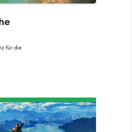
che
z für die