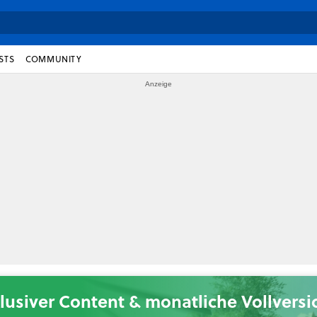
STS
COMMUNITY
lusiver Content & monatliche Vollvers