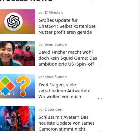
vor 17 Minuten
Großes Update für
ChatGPT: Selbst kostenlose
Nutzer profitieren gerade
vor einer Stunde
David Fincher macht wohl
doch kein Squid Game: Das
ambitionierte US-Spin-off
wurde angeblich abgesägt
vor einer Stunde
Zwei Fragen, viele
verschiedene Antworten:
29
7
Wir wollen von euch
wissen, wie groß und alt
euer Windows ist
vor 2 Stunden
Schluss mit Avatar? Das
neueste Update von James
8
Cameron stimmt nicht
gerade optimistisch