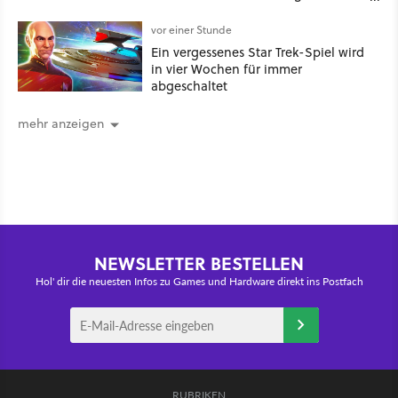
entdeckte, dass er je nach Uhrzeit
eine unterschiedliche vertragliche
vor einer Stunde
Leistung hatte«
Ein vergessenes Star Trek-Spiel wird
in vier Wochen für immer
abgeschaltet
mehr anzeigen
NEWSLETTER BESTELLEN
Hol' dir die neuesten Infos zu Games und Hardware direkt ins Postfach
RUBRIKEN