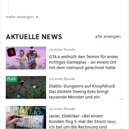
mehr anzeigen
AKTUELLE NEWS
alle anzeigen
vor einer Stunde
GTA 6 enthüllt den Termin für erstes
richtiges Gameplay - an einem Ort
mit dem niemand gerechnet hatte
PLUS
vor einer Stunde
Diablo-Dungeons auf Knopfdruck:
Das düstere Seeing Eyes bringt
tausende Monster und ein
mächtiges Tool, das sogar D&D-
Spieler feuern
vor einer Stunde
Javier, Elektriker: »Bei einem
Kunden flog 5-mal der Strom raus,
ich bat um die Rechnung und