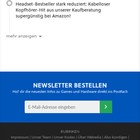
Headset-Bestseller stark reduziert: Kabelloser
Kopfhörer-Hit aus unserer Kaufberatung
supergünstig bei Amazon!
mehr anzeigen
NEWSLETTER BESTELLEN
Hol' dir die neuesten Infos zu Games und Hardware direkt ins Postfach
RUBRIKEN
Impressum
|
Unser Team
|
Unser Kodex
|
Über Webedia
|
Abo kündigen
|