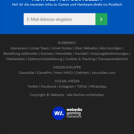
Hol' dir die neuesten Infos zu Games und Hardware direkt ins Postfach
RUBRIKEN
Impressum
|
Unser Team
|
Unser Kodex
|
Über Webedia
|
Abo kündigen
|
Bestellung widerrufen
|
Karriere
|
Newsletter
|
Kontakt
|
Nutzungsbestimmungen
|
Mediadaten
|
Datenschutzerklärung
|
Cookies & Tracking
|
Transparenzbericht
MEDIENGRUPPE
GameStar
|
GamePro
|
Mein MMO
|
GetHero
|
Jeuxvideo.com
SOCIAL MEDIA
Twitter
|
Facebook
|
Instagram
|
TikTok
|
WhatsApp
Copyright © Webedia - alle Rechte vorbehalten