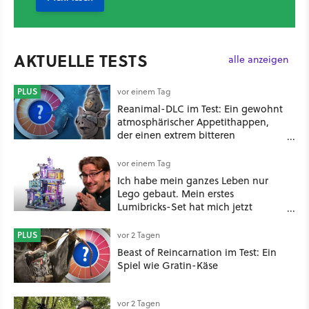
AKTUELLE TESTS
alle anzeigen
PLUS
vor einem Tag
Reanimal-DLC im Test: Ein gewohnt
atmosphärischer Appetithappen,
der einen extrem bitteren
Nachgeschmack hinterlässt
vor einem Tag
Ich habe mein ganzes Leben nur
Lego gebaut. Mein erstes
Lumibricks-Set hat mich jetzt
nachhaltig beeindruckt: Game
Stack im Test
PLUS
vor 2 Tagen
Beast of Reincarnation im Test: Ein
Spiel wie Gratin-Käse
vor 2 Tagen