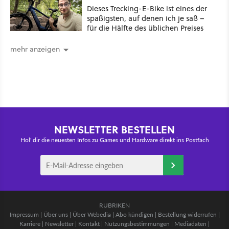
Dieses Trecking-E-Bike ist eines der
spaßigsten, auf denen ich je saß –
für die Hälfte des üblichen Preises
mehr anzeigen
NEWSLETTER BESTELLEN
Hol' dir die neuesten Infos zu Games und Hardware direkt ins Postfach
RUBRIKEN
Impressum
|
Über uns
|
Über Webedia
|
Abo kündigen
|
Bestellung widerrufen
|
Karriere
|
Newsletter
|
Kontakt
|
Nutzungsbestimmungen
|
Mediadaten
|