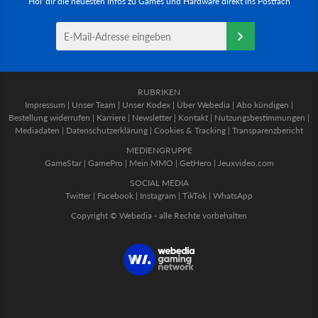
Hol' dir die neuesten Infos zu Games und Hardware direkt ins Postfach
RUBRIKEN
Impressum
|
Unser Team
|
Unser Kodex
|
Über Webedia
|
Abo kündigen
|
Bestellung widerrufen
|
Karriere
|
Newsletter
|
Kontakt
|
Nutzungsbestimmungen
|
Mediadaten
|
Datenschutzerklärung
|
Cookies & Tracking
|
Transparenzbericht
MEDIENGRUPPE
GameStar
|
GamePro
|
Mein MMO
|
GetHero
|
Jeuxvideo.com
SOCIAL MEDIA
Twitter
|
Facebook
|
Instagram
|
TikTok
|
WhatsApp
Copyright © Webedia - alle Rechte vorbehalten