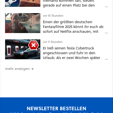
niemand kommen sah, steuert
gerade auf einen Platz bei den
Game Awards zu
vor 10 Stunden
Einen der größten deutschen
Fantasyfilme 2025 könnt ihr euch ab
sofort auf Netflix anschauen, mit
dabei: ein Star aus Der Hobbit
vor 11 Stunden
Er ließ seinen Tesla Cybertruck
angeschlossen und fuhr in den
Urlaub: Als er zwei Wochen später
zurückkam, sprang der Truck nicht
mehr an [Best of GameStar]
mehr anzeigen
NEWSLETTER BESTELLEN