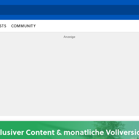
STS
COMMUNITY
lusiver Content & monatliche Vollvers