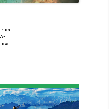
o zum
BA-
ühren