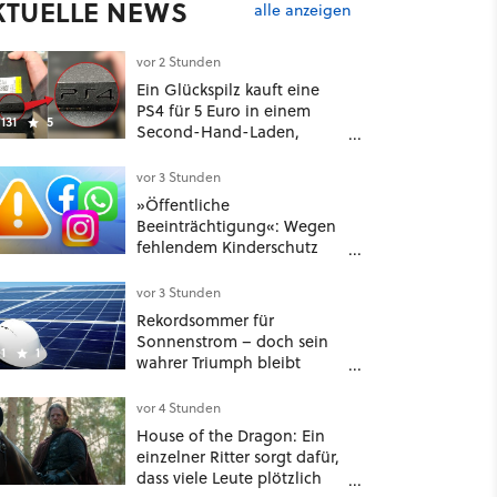
KTUELLE NEWS
alle anzeigen
vor 2 Stunden
Ein Glückspilz kauft eine
PS4 für 5 Euro in einem
131
5
Second-Hand-Laden,
schließt sie Zuhause an und
schon hat er seine erste
vor 3 Stunden
funktionierende PlayStation
»Öffentliche
[Best of GameStar]
Beeinträchtigung«: Wegen
fehlendem Kinderschutz
muss Meta in New Mexico
567 Millionen US-Dollar
vor 3 Stunden
zahlen
Rekordsommer für
Sonnenstrom – doch sein
1
1
wahrer Triumph bleibt
unerzählt
vor 4 Stunden
House of the Dragon: Ein
einzelner Ritter sorgt dafür,
dass viele Leute plötzlich