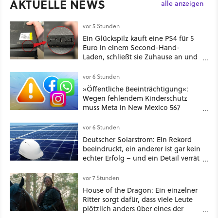
AKTUELLE NEWS
alle anzeigen
vor 5 Stunden
Ein Glückspilz kauft eine PS4 für 5
Euro in einem Second-Hand-
Laden, schließt sie Zuhause an und
schon hat er seine erste
funktionierende PlayStation [Best of
vor 6 Stunden
GameStar]
»Öffentliche Beeinträchtigung«:
Wegen fehlendem Kinderschutz
muss Meta in New Mexico 567
Millionen US-Dollar zahlen
vor 6 Stunden
Deutscher Solarstrom: Ein Rekord
beeindruckt, ein anderer ist gar kein
echter Erfolg – und ein Detail verrät
mehr über die Energiewende als
jede Zahl
vor 7 Stunden
House of the Dragon: Ein einzelner
Ritter sorgt dafür, dass viele Leute
plötzlich anders über eines der
umstrittensten Häuser von Game of