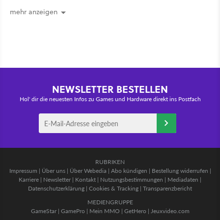
Thrones denken
mehr anzeigen
NEWSLETTER BESTELLEN
Hol' dir die neuesten Infos zu Games und Hardware direkt ins Postfach
RUBRIKEN
Impressum
|
Über uns
|
Über Webedia
|
Abo kündigen
|
Bestellung widerrufen
|
Karriere
|
Newsletter
|
Kontakt
|
Nutzungsbestimmungen
|
Mediadaten
|
Datenschutzerklärung
|
Cookies & Tracking
|
Transparenzbericht
MEDIENGRUPPE
GameStar
|
GamePro
|
Mein MMO
|
GetHero
|
Jeuxvideo.com