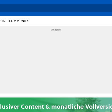
STS
COMMUNITY
lusiver Content & monatliche Vollvers