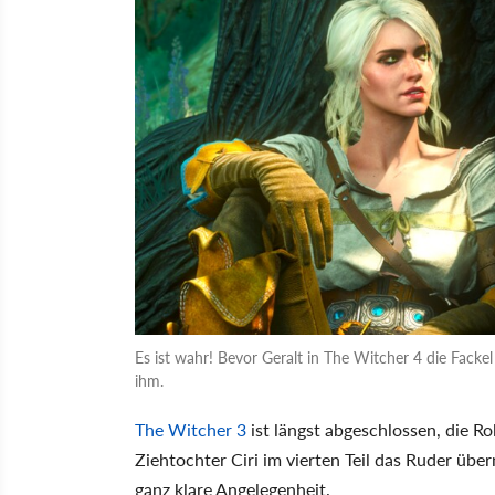
Es ist wahr! Bevor Geralt in The Witcher 4 die Fackel 
ihm.
The Witcher 3
ist längst abgeschlossen, die Ro
Ziehtochter Ciri im vierten Teil das Ruder über
ganz klare Angelegenheit.