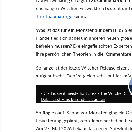
Die Entwicklung erfolgt in
Zusammenarbeit mit
ehemaligen Witcher-Entwicklern besteht und da
The Thaumaturge
kennt.
Was ist das für ein Monster auf dem Bild?
Sieh
Handelt es sich dabei um unseren neuen großen
befreien müssen? Die eingefleischten Experte
ihre persönlichen Theorien in die Kommentare
So lange ist der letzte Witcher-Release eigentl
aufgehübscht. Den Vergleich seht ihr hier im V
»Das Eis sieht meisterhaft aus« - The Witcher 3 H
Detail lässt Fans besonders staunen
So flog es auf:
Schon vor Monaten ging ein Gerü
Erweiterung geplant, zehn Jahre nach dem Ers
Am 27. Mai 2026 bekam das neuen Aufwind dur