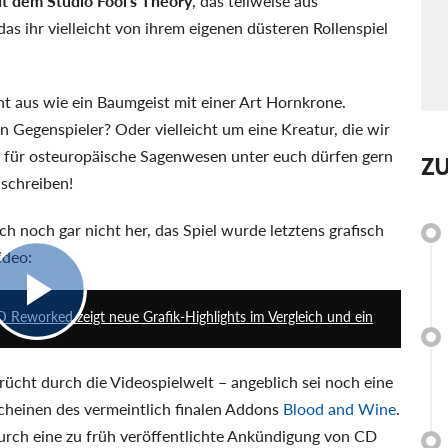
 dem Studio Fool's Theory
, das teilweise aus
s ihr vielleicht von ihrem eigenen düsteren Rollenspiel
t aus wie ein Baumgeist mit einer Art Hornkrone.
 Gegenspieler? Oder vielleicht um eine Kreatur, die wir
n für osteuropäische Sagenwesen unter euch dürfen gern
Z
 schreiben!
ich noch gar nicht her, das Spiel wurde letztens grafisch
ideo:
9:45
D Reworked zeigt neue Grafik-Highlights im Vergleich und ein
cht durch die Videospielwelt – angeblich sei noch eine
cheinen des vermeintlich finalen Addons
Blood and Wine
.
ch eine zu früh veröffentlichte Ankündigung von CD