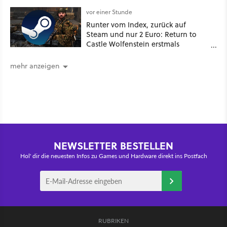
der 90er geht wieder viral
vor einer Stunde
Runter vom Index, zurück auf
Steam und nur 2 Euro: Return to
Castle Wolfenstein erstmals
ungeschnitten auf dem deutschen
Markt
mehr anzeigen
NEWSLETTER BESTELLEN
Hol' dir die neuesten Infos zu Games und Hardware direkt ins Postfach
RUBRIKEN