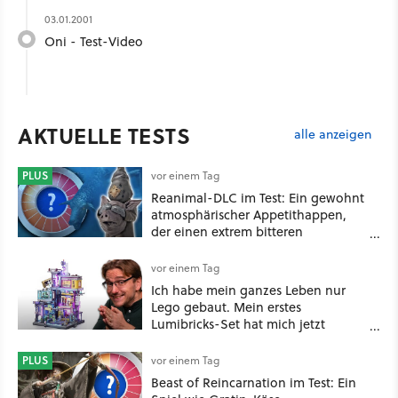
03.01.2001
Oni - Test-Video
AKTUELLE TESTS
alle anzeigen
PLUS
vor einem Tag
Reanimal-DLC im Test: Ein gewohnt
atmosphärischer Appetithappen,
der einen extrem bitteren
Nachgeschmack hinterlässt
vor einem Tag
Ich habe mein ganzes Leben nur
Lego gebaut. Mein erstes
Lumibricks-Set hat mich jetzt
nachhaltig beeindruckt: Game
Stack im Test
PLUS
vor einem Tag
Beast of Reincarnation im Test: Ein