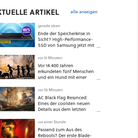
KTUELLE ARTIKEL
alle anzeigen
gerade eben
Ende der Speicherkrise in
Sicht? High-Performance-
SSD von Samsung jetzt mit
46% Rabatt auf Preis-
Talfahrt!
vor 51 Minuten
Vor 14.400 Jahren
erkundeten fünf Menschen
und ein Hund mit einer
überraschend simplen
Methode eine tiefe Höhle
vor 55 Minuten
und hinterließen Spuren
AC Black Flag Resynced:
für die Ewigkeit
Eines der coolsten neuen
1
Details aus dem letzten
Update steht gar nicht in
den Patch Notes
vor einer Stunde
Passend zum Aus des
Reboots? Der erste Blade-