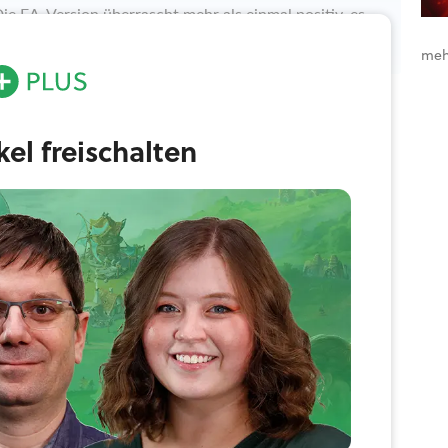
Die EA-Version überrascht mehr als einmal positiv, es
ellen.
meh
ikel freischalten