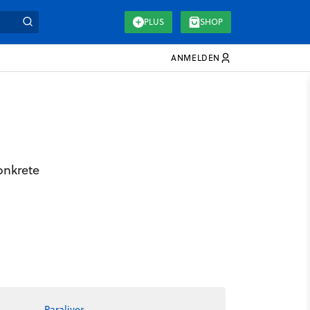
PLUS
SHOP
ANMELDEN
onkrete
Paralives