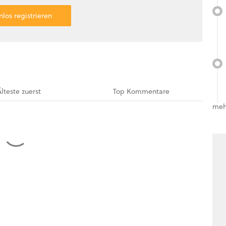
nlos registrieren
Älteste
zuerst
Top
Kommentare
meh