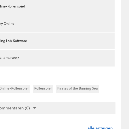
line-Rollenspiel
ny Online
ling Lab Software
Quartal 2007
Online-Rollenspiel
Rollenspiel
Pirates of the Burning Sea
Kommentaren (0)
alle anzeigen