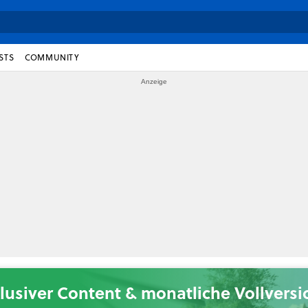
STS
COMMUNITY
lusiver Content & monatliche Vollvers