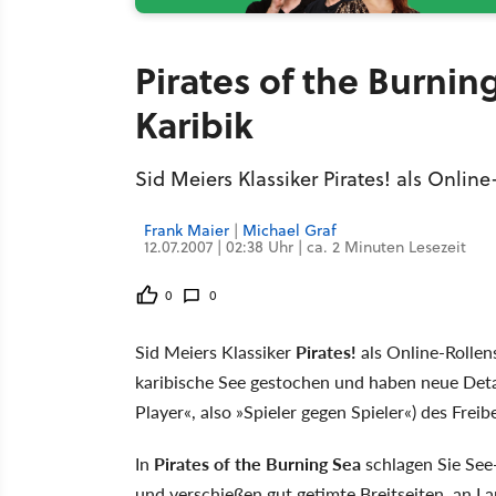
Pirates of the Burnin
Karibik
Sid Meiers Klassiker Pirates! als Online
Frank Maier
|
Michael Graf
12.07.2007 | 02:38 Uhr | ca. 2 Minuten Lesezeit
0
0
Sid Meiers Klassiker
Pirates!
als Online-Rollens
karibische See gestochen und haben neue Detai
Player«, also »Spieler gegen Spieler«) des Fre
In
Pirates of the Burning Sea
schlagen Sie See-
und verschießen gut getimte Breitseiten, an L