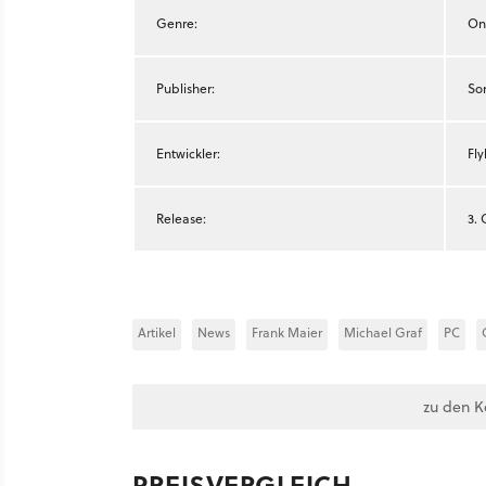
Genre:
On
Publisher:
So
Entwickler:
Fly
Release:
3. 
Artikel
News
Frank Maier
Michael Graf
PC
zu den 
PREISVERGLEICH