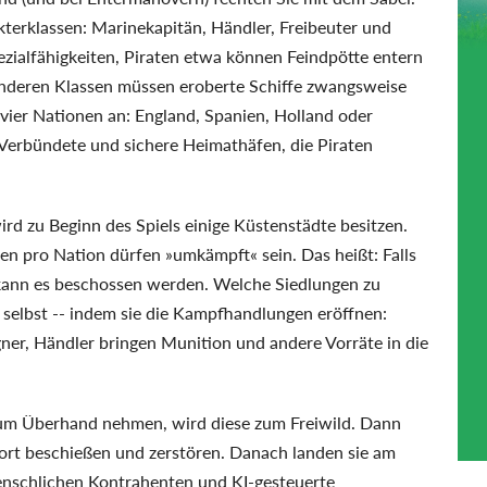
kterklassen: Marinekapitän, Händler, Freibeuter und
ezialfähigkeiten, Piraten etwa können Feindpötte entern
anderen Klassen müssen eroberte Schiffe zwangsweise
 vier Nationen an: England, Spanien, Holland oder
n Verbündete und sichere Heimathäfen, die Piraten
rd zu Beginn des Spiels einige Küstenstädte besitzen.
gen pro Nation dürfen »umkämpft« sein. Das heißt: Falls
, kann es beschossen werden. Welche Siedlungen zu
selbst -- indem sie die Kampfhandlungen eröffnen:
gner, Händler bringen Munition und andere Vorräte in die
um Überhand nehmen, wird diese zum Freiwild. Dann
Fort beschießen und zerstören. Danach landen sie am
enschlichen Kontrahenten und KI-gesteuerte