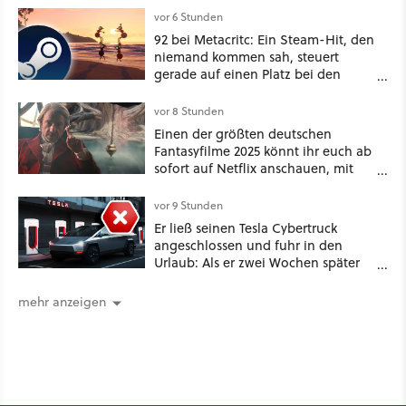
vor 6 Stunden
92 bei Metacritc: Ein Steam-Hit, den
niemand kommen sah, steuert
gerade auf einen Platz bei den
Game Awards zu
vor 8 Stunden
Einen der größten deutschen
Fantasyfilme 2025 könnt ihr euch ab
sofort auf Netflix anschauen, mit
dabei: ein Star aus Der Hobbit
vor 9 Stunden
Er ließ seinen Tesla Cybertruck
angeschlossen und fuhr in den
Urlaub: Als er zwei Wochen später
zurückkam, sprang der Truck nicht
mehr an [Best of GameStar]
mehr anzeigen