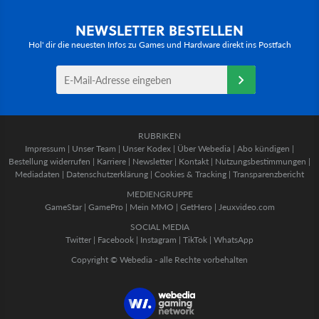
NEWSLETTER BESTELLEN
Hol' dir die neuesten Infos zu Games und Hardware direkt ins Postfach
RUBRIKEN
Impressum
|
Unser Team
|
Unser Kodex
|
Über Webedia
|
Abo kündigen
|
Bestellung widerrufen
|
Karriere
|
Newsletter
|
Kontakt
|
Nutzungsbestimmungen
|
Mediadaten
|
Datenschutzerklärung
|
Cookies & Tracking
|
Transparenzbericht
MEDIENGRUPPE
GameStar
|
GamePro
|
Mein MMO
|
GetHero
|
Jeuxvideo.com
SOCIAL MEDIA
Twitter
|
Facebook
|
Instagram
|
TikTok
|
WhatsApp
Copyright © Webedia - alle Rechte vorbehalten