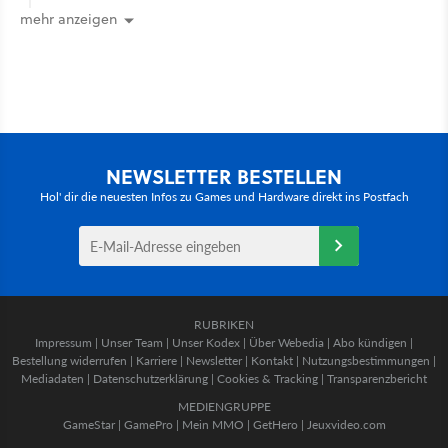
mehr anzeigen
NEWSLETTER BESTELLEN
Hol' dir die neuesten Infos zu Games und Hardware direkt ins Postfach
RUBRIKEN
Impressum
|
Unser Team
|
Unser Kodex
|
Über Webedia
|
Abo kündigen
|
Bestellung widerrufen
|
Karriere
|
Newsletter
|
Kontakt
|
Nutzungsbestimmungen
|
Mediadaten
|
Datenschutzerklärung
|
Cookies & Tracking
|
Transparenzbericht
MEDIENGRUPPE
GameStar
|
GamePro
|
Mein MMO
|
GetHero
|
Jeuxvideo.com