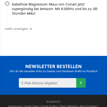
Kabellose Magnesium-Maus von Corsair jetzt
supergünstig bei Amazon: Mit 8.000Hz und bis zu 120
Stunden Akku!
mehr anzeigen
NEWSLETTER BESTELLEN
Hol' dir die neuesten Infos zu Games und Hardware direkt ins Postfach
RUBRIKEN
Impressum
|
Unser Team
|
Unser Kodex
|
Über Webedia
|
Abo kündigen
|