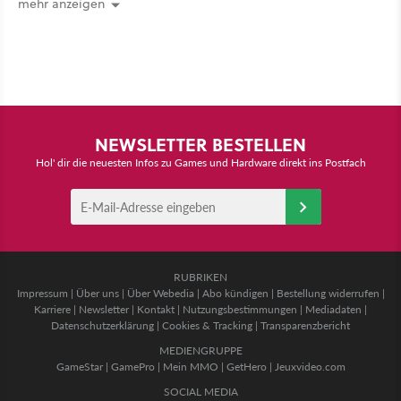
mehr anzeigen
NEWSLETTER BESTELLEN
Hol' dir die neuesten Infos zu Games und Hardware direkt ins Postfach
RUBRIKEN
Impressum
|
Über uns
|
Über Webedia
|
Abo kündigen
|
Bestellung widerrufen
|
Karriere
|
Newsletter
|
Kontakt
|
Nutzungsbestimmungen
|
Mediadaten
|
Datenschutzerklärung
|
Cookies & Tracking
|
Transparenzbericht
MEDIENGRUPPE
GameStar
|
GamePro
|
Mein MMO
|
GetHero
|
Jeuxvideo.com
SOCIAL MEDIA