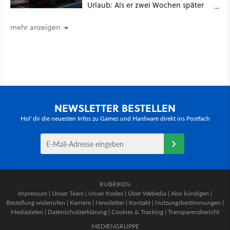
Urlaub: Als er zwei Wochen später
zurückkam, sprang der Truck nicht
mehr an [Best of GameStar]
mehr anzeigen
NEWSLETTER BESTELLEN
Hol' dir die neuesten Infos zu Games und Hardware direkt ins Postfach
RUBRIKEN
Impressum
|
Unser Team
|
Unser Kodex
|
Über Webedia
|
Abo kündigen
|
Bestellung widerrufen
|
Karriere
|
Newsletter
|
Kontakt
|
Nutzungsbestimmungen
|
Mediadaten
|
Datenschutzerklärung
|
Cookies & Tracking
|
Transparenzbericht
MEDIENGRUPPE